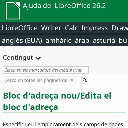
Ajuda del LibreOffice 26.2
LibreOffice
Writer
Calc
Impress
Dra
anglès (EUA)
amhàric
àrab
asturià
bú
Contingut
Bloc d'adreça nou/Edita el
bloc d'adreça
Especifiqueu l'emplaçament dels camps de dades