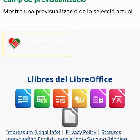
Mostra una previsualització de la selecció actual.
Ens cal la vostra
ajuda!
Llibres del LibreOffice
Impressum (Legal Info)
|
Privacy Policy
|
Statutes
(non-binding English translation)
-
Satzung (binding