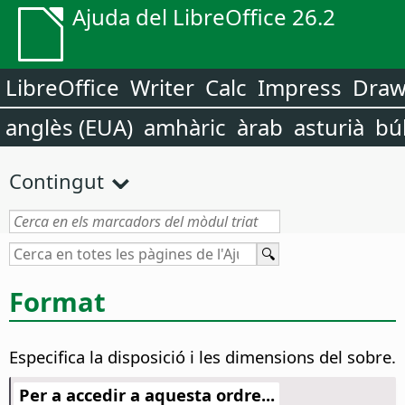
Ajuda del LibreOffice 26.2
LibreOffice
Writer
Calc
Impress
Dra
anglès (EUA)
amhàric
àrab
asturià
bú
Contingut
Format
Especifica la disposició i les dimensions del sobre.
Per a accedir a aquesta ordre...