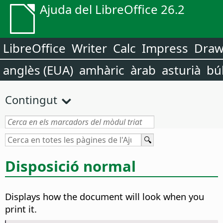
Ajuda del LibreOffice 26.2
LibreOffice
Writer
Calc
Impress
Dra
anglès (EUA)
amhàric
àrab
asturià
bú
Contingut
Disposició normal
Displays how the document will look when you
print it.