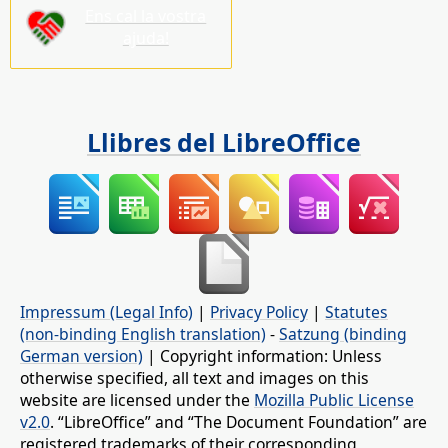
Ens cal la vostra
ajuda!
Llibres del LibreOffice
Impressum (Legal Info)
|
Privacy Policy
|
Statutes
(non-binding English translation)
-
Satzung (binding
German version)
| Copyright information: Unless
otherwise specified, all text and images on this
website are licensed under the
Mozilla Public License
v2.0
. “LibreOffice” and “The Document Foundation” are
registered trademarks of their corresponding