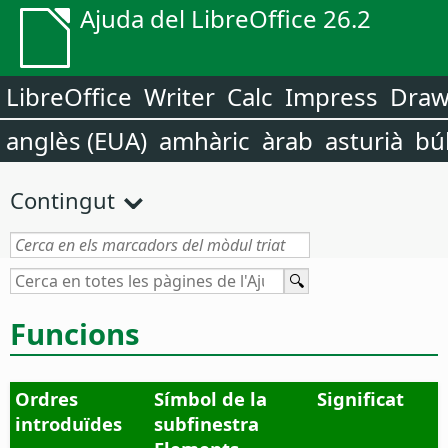
Ajuda del LibreOffice 26.2
LibreOffice
Writer
Calc
Impress
Dra
anglès (EUA)
amhàric
àrab
asturià
bú
Contingut
Funcions
Ordres
Símbol de la
Significat
introduïdes
subfinestra