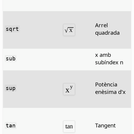
Arrel
sqrt
quadrada
x amb
sub
subíndex n
Potència
sup
enèsima d'x
Tangent
tan