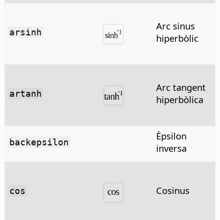
Arc sinus
arsinh
hiperbòlic
Arc tangent
artanh
hiperbòlica
Èpsilon
backepsilon
inversa
Cosinus
cos