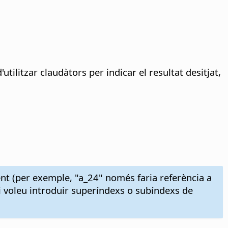
litzar claudàtors per indicar el resultat desitjat,
nt (per exemple, "a_24" només faria referència a
i voleu introduir superíndexs o subíndexs de