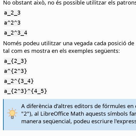
No obstant això, no és possible utilitzar els patron
a_2_3
a^2^3
a_2^3_4
Només podeu utilitzar una vegada cada posició de su
tal com es mostra en els exemples següents:
a_{2_3}
a^{2^3}
a_2^{3_4}
a_{2^3}^{4_5}
A diferència d'altres editors de fórmules en 
"2"), al LibreOffice Math aquests símbols f
manera seqüencial, podeu escriure l'express