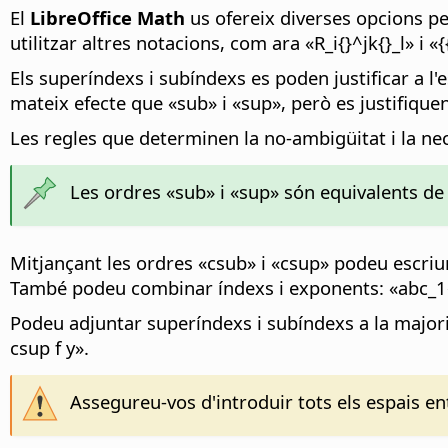
El
LibreOffice Math
us ofereix diverses opcions per
utilitzar altres notacions, com ara «R_i{}^jk{}_l» i «{
Els superíndexs i subíndexs es poden justificar a l'e
mateix efecte que «sub» i «sup», però es justifique
Les regles que determinen la no-ambigüitat i la nec
Les ordres «sub» i «sup» són equivalents de 
Mitjançant les ordres «csub» i «csup» podeu escriu
També podeu combinar índexs i exponents: «abc_1
Podeu adjuntar superíndexs i subíndexs a la majoria
csup f y».
Assegureu-vos d'introduir tots els espais en