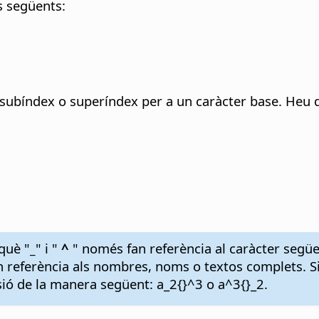
s següents:
bíndex o superíndex per a un caràcter base. Heu d'uti
què "
_
" i "
^
" només fan referència al caràcter següe
an referència als nombres, noms o textos complets. S
ió de la manera següent: a_2{}^3 o a^3{}_2.