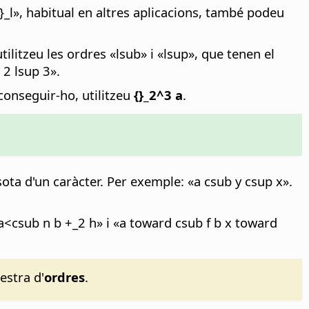
}_l», habitual en altres aplicacions, també podeu
tilitzeu les ordres «lsub» i «lsup», que tenen el
 2 lsup 3».
conseguir-ho, utilitzeu
{}_2^3 a
.
ota d'un caràcter. Per exemple: «a csub y csup x».
a<csub n b +_2 h» i «a toward csub f b x toward
estra d'
ordres
.