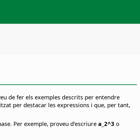
veu de fer els exemples descrits per entendre
zat per destacar les expressions i que, per tant,
r base. Per exemple, proveu d'escriure
a_2^3
o