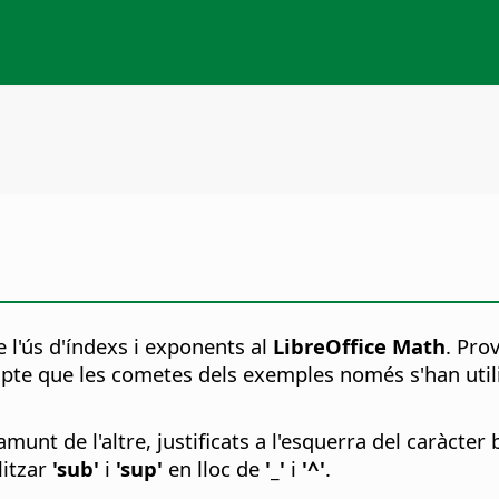
 l'ús d'índexs i exponents al
LibreOffice Math
. Pro
pte que les cometes dels exemples només s'han utilit
amunt de l'altre, justificats a l'esquerra del caràcte
litzar
'sub'
i
'sup'
en lloc de
'_'
i
'^'
.