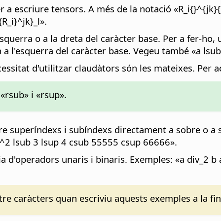
 a escriure tensors. A més de la notació «R_i{}^{jk}{
{R_i}^jk}_l».
squerra o a la dreta del caràcter base. Per a fer-ho, u
n a l'esquerra del caràcter base. Vegeu també «a lsub
essitat d'utilitzar claudàtors són les mateixes. Per a
«rsub» i «rsup».
re superíndexs i subíndexs directament a sobre o a s
^2 lsub 3 lsup 4 csub 55555 csup 66666».
 d'operadors unaris i binaris. Exemples: «a div_2 b 
tre caràcters quan escriviu aquests exemples a la fin