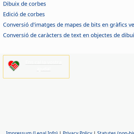
Dibuix de corbes
Edició de corbes
Conversió d'imatges de mapes de bits en gràfics ve
Conversió de caràcters de text en objectes de dibu
Ens cal la vostra
ajuda!
Impressum (Legal Info)
|
Privacy Policy
|
Statutes (non-bi