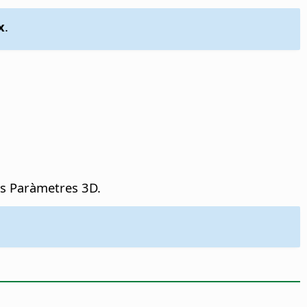
x
.
nes Paràmetres 3D.