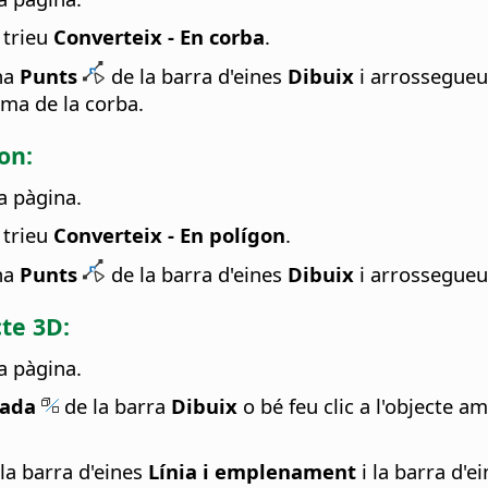
i trieu
Converteix - En corba
.
ona
Punts
de la barra d'eines
Dibuix
i arrossegueu
rma de la corba.
on:
a pàgina.
i trieu
Converteix - En polígon
.
ona
Punts
de la barra d'eines
Dibuix
i arrossegueu 
te 3D:
a pàgina.
vada
de la barra
Dibuix
o bé feu clic a l'objecte am
 la barra d'eines
Línia i emplenament
i la barra d'e