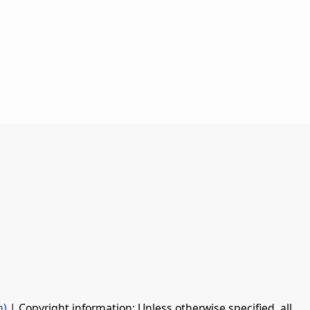
n)
| Copyright information: Unless otherwise specified, all