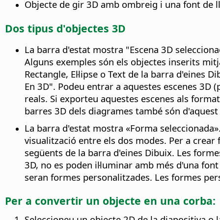
Objecte de gir 3D amb ombreig i una font de 
Dos tipus d'objectes 3D
La barra d'estat mostra "Escena 3D selecciona
Alguns exemples són els objectes inserits mitja
Rectangle, El·lipse o Text de la barra d'eines 
En 3D". Podeu entrar a aquestes escenes 3D (p
reals. Si exporteu aquestes escenes als formats
barres 3D dels diagrames també són d'aquest 
La barra d'estat mostra «Forma seleccionada»
visualització entre els dos modes. Per a crear
següents de la barra d'eines Dibuix. Les form
3D, no es poden il·luminar amb més d'una font 
seran formes personalitzades. Les formes per
Per a convertir un objecte en una corba:
Seleccioneu un objecte 2D de la diapositiva o l