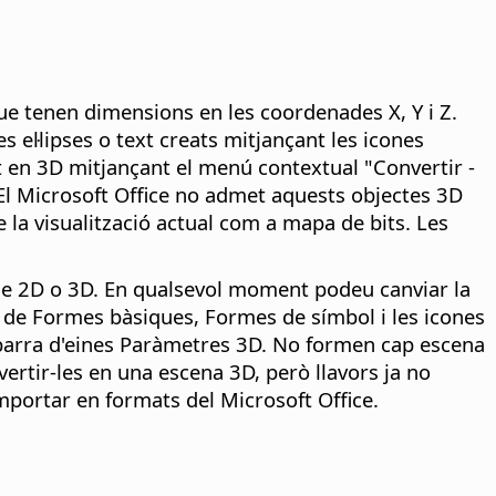
ue tenen dimensions en les coordenades X, Y i Z.
s el·lipses o text creats mitjançant les icones
tit en 3D mitjançant el menú contextual "Convertir -
El Microsoft Office no admet aquests objectes 3D
 la visualització actual com a mapa de bits. Les
de 2D o 3D. En qualsevol moment podeu canviar la
es de Formes bàsiques, Formes de símbol i les icones
 barra d'eines Paràmetres 3D. No formen cap escena
ertir-les en una escena 3D, però llavors ja no
portar en formats del Microsoft Office.