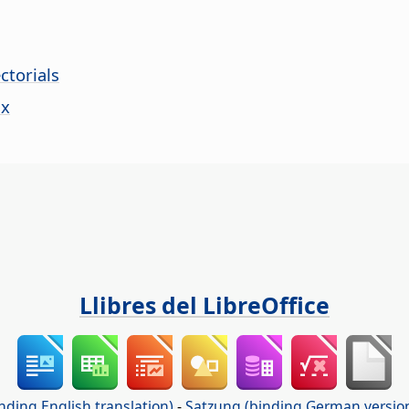
ctorials
ix
Llibres del LibreOffice
nding English translation)
-
Satzung (binding German versio