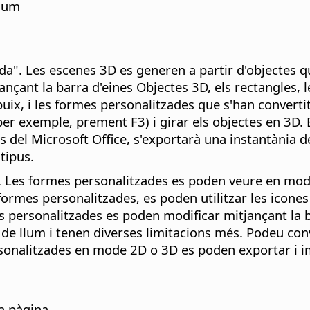
llum
da". Les escenes 3D es generen a partir d'objectes q
nçant la barra d'eines Objectes 3D, els rectangles, le
Dibuix, i les formes personalitzades que s'han conver
er exemple, prement F3) i girar els objectes en 3D. 
 del Microsoft Office, s'exportarà una instantània de
tipus.
. Les formes personalitzades es poden veure en mo
 formes personalitzades, es poden utilitzar les icon
es personalitzades es poden modificar mitjançant la
de llum i tenen diverses limitacions més. Podeu conv
sonalitzades en mode 2D o 3D es poden exportar i im
a pàgina.