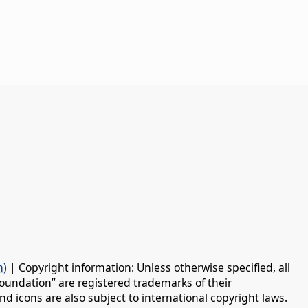
n)
| Copyright information: Unless otherwise specified, all
oundation” are registered trademarks of their
d icons are also subject to international copyright laws.