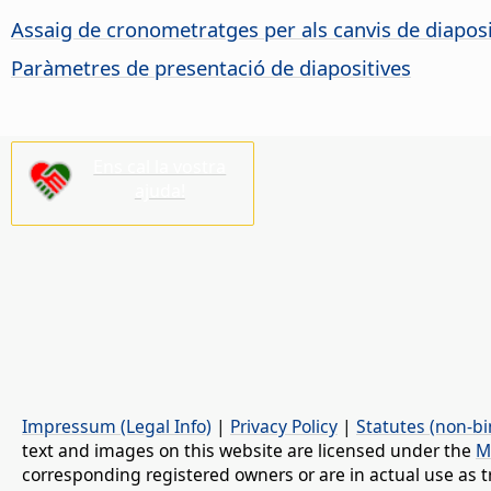
Assaig de cronometratges per als canvis de diaposi
Paràmetres de presentació de diapositives
Ens cal la vostra
ajuda!
Impressum (Legal Info)
|
Privacy Policy
|
Statutes (non-bi
text and images on this website are licensed under the
M
corresponding registered owners or are in actual use as t