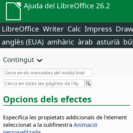
Ajuda del LibreOffice 26.2
LibreOffice
Writer
Calc
Impress
Dra
anglès (EUA)
amhàric
àrab
asturià
bú
Contingut
Opcions dels efectes
Especifica les propietats addicionals de l'element
seleccionat a la subfinestra
Animació
personalitzada
.