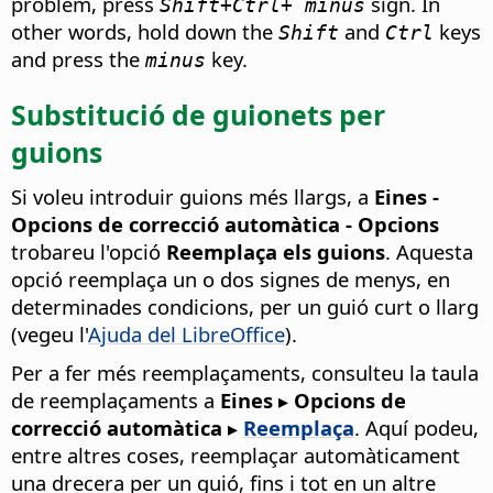
problem, press
sign. In
Shift+
Ctrl
+ minus
other words, hold down the
and
keys
Shift
Ctrl
and press the
key.
minus
Substitució de guionets per
guions
Si voleu introduir guions més llargs, a
Eines -
Opcions de correcció automàtica
- Opcions
trobareu l'opció
Reemplaça els guions
. Aquesta
opció reemplaça un o dos signes de menys, en
determinades condicions, per un guió curt o llarg
(vegeu l'
Ajuda del LibreOffice
).
Per a fer més reemplaçaments, consulteu la taula
de reemplaçaments a
Eines ▸ Opcions de
correcció automàtica
▸
Reemplaça
. Aquí podeu,
entre altres coses, reemplaçar automàticament
una drecera per un guió, fins i tot en un altre