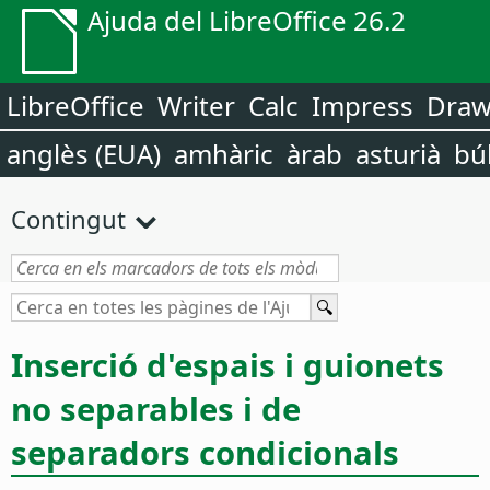
Ajuda del LibreOffice 26.2
LibreOffice
Writer
Calc
Impress
Dra
anglès (EUA)
amhàric
àrab
asturià
bú
Contingut
Inserció d'espais i guionets
no separables i de
separadors condicionals