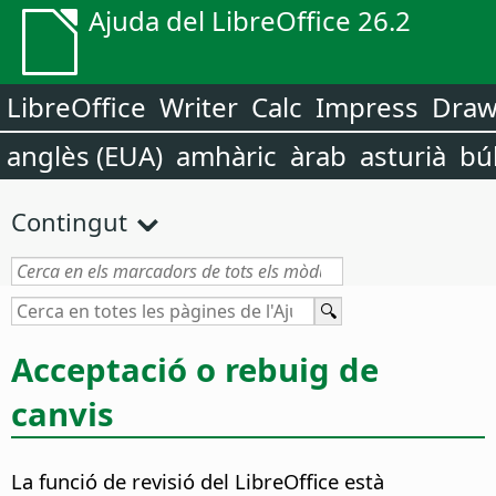
Ajuda del LibreOffice 26.2
LibreOffice
Writer
Calc
Impress
Dra
anglès (EUA)
amhàric
àrab
asturià
bú
Contingut
Acceptació o rebuig de
canvis
La funció de revisió del LibreOffice està