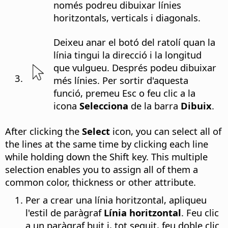
només podreu dibuixar línies
horitzontals, verticals i diagonals.
Deixeu anar el botó del ratolí quan la
línia tingui la direcció i la longitud
que vulgueu. Després podeu dibuixar
més línies. Per sortir d'aquesta
funció, premeu Esc o feu clic a la
icona
Selecciona
de la barra
Dibuix
.
After clicking the
Select
icon, you can select all of
the lines at the same time by clicking each line
while holding down the Shift key. This multiple
selection enables you to assign all of them a
common color, thickness or other attribute.
Per a crear una línia horitzontal, apliqueu
l'estil de paràgraf
Línia horitzontal
. Feu clic
a un paràgraf buit i, tot seguit, feu doble clic