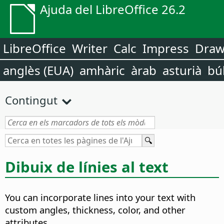
Ajuda del LibreOffice 26.2
LibreOffice
Writer
Calc
Impress
Dra
anglès (EUA)
amhàric
àrab
asturià
bú
Contingut
Dibuix de línies al text
You can incorporate lines into your text with
custom angles, thickness, color, and other
attributes.