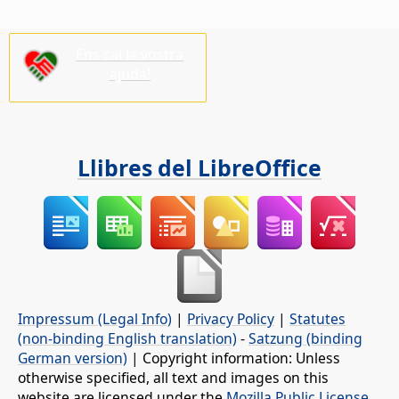
Ens cal la vostra
ajuda!
Llibres del LibreOffice
Impressum (Legal Info)
|
Privacy Policy
|
Statutes
(non-binding English translation)
-
Satzung (binding
German version)
| Copyright information: Unless
otherwise specified, all text and images on this
website are licensed under the
Mozilla Public License