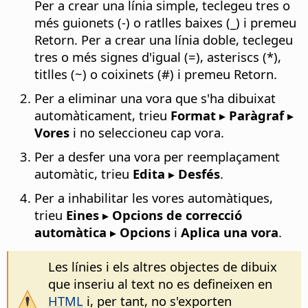
Per a crear una línia simple, teclegeu tres o
més guionets (-) o ratlles baixes (_) i premeu
Retorn. Per a crear una línia doble, teclegeu
tres o més signes d'igual (=), asteriscs (*),
titlles (~) o coixinets (#) i premeu Retorn.
Per a eliminar una vora que s'ha dibuixat
automàticament, trieu
Format ▸ Paràgraf ▸
Vores
i no seleccioneu cap vora.
Per a desfer una vora per reemplaçament
automàtic, trieu
Edita ▸ Desfés
.
Per a inhabilitar les vores automàtiques,
trieu
Eines ▸ Opcions de correcció
automàtica ▸ Opcions
i
Aplica una vora
.
Les línies i els altres objectes de dibuix
que inseriu al text no es defineixen en
HTML
i, per tant, no s'exporten