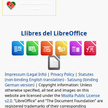
Ens cal la vostra
ajuda!
Llibres del LibreOffice
Impressum (Legal Info)
|
Privacy Policy
|
Statutes
(non-binding English translation)
-
Satzung (binding
German version)
| Copyright information: Unless
otherwise specified, all text and images on this
website are licensed under the
Mozilla Public License
v2.0
. “LibreOffice” and “The Document Foundation” are
registered trademarks of their corresponding