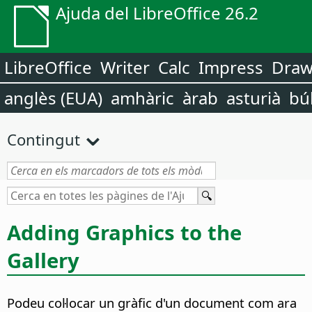
Ajuda del LibreOffice 26.2
LibreOffice
Writer
Calc
Impress
Dra
anglès (EUA)
amhàric
àrab
asturià
bú
Contingut
Adding Graphics to the
Gallery
Podeu col·locar un gràfic d'un document com ara