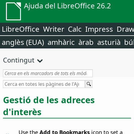
Ajuda del LibreOffice 26.2
LibreOffice
Writer
Calc
Impress
Dra
anglès (EUA)
amhàric
àrab
asturià
bú
Contingut
Gestió de les adreces
d'interès
Use the
Add to Bookmarks
icon to set a