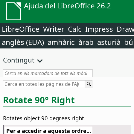
Ajuda del LibreOffice 26.2
LibreOffice
Writer
Calc
Impress
Dra
anglès (EUA)
amhàric
àrab
asturià
bú
Contingut
Rotate 90° Right
Rotates object 90 degrees right.
Per a accedir a aquesta ordre...