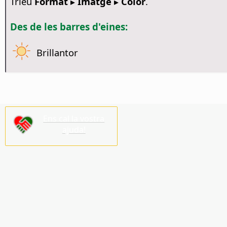
Trieu
Format ▸ Imatge ▸ Color
.
Des de les barres d'eines:
Brillantor
Ens cal la vostra
ajuda!