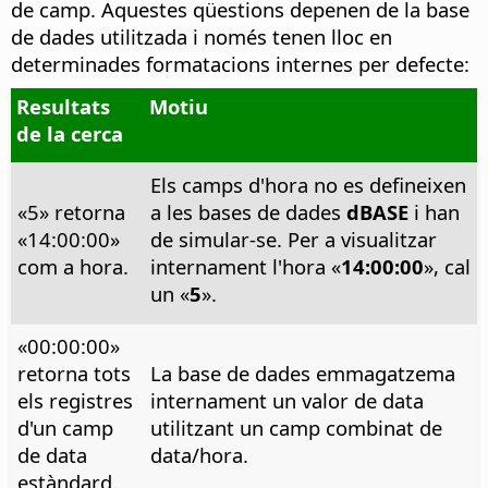
de camp. Aquestes qüestions depenen de la base
de dades utilitzada i només tenen lloc en
determinades formatacions internes per defecte:
Resultats
Motiu
de la cerca
Els camps d'hora no es defineixen
«5» retorna
a les bases de dades
dBASE
i han
«14:00:00»
de simular-se. Per a visualitzar
com a hora.
internament l'hora «
14:00:00
», cal
un «
5
».
«00:00:00»
retorna tots
La base de dades emmagatzema
els registres
internament un valor de data
d'un camp
utilitzant un camp combinat de
de data
data/hora.
estàndard.