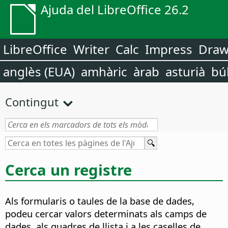
Ajuda del LibreOffice 26.2
LibreOffice
Writer
Calc
Impress
Dra
anglès (EUA)
amhàric
àrab
asturià
bú
Contingut
Cerca un registre
Als formularis o taules de la base de dades,
podeu cercar valors determinats als camps de
dades, als quadres de llista i a les caselles de