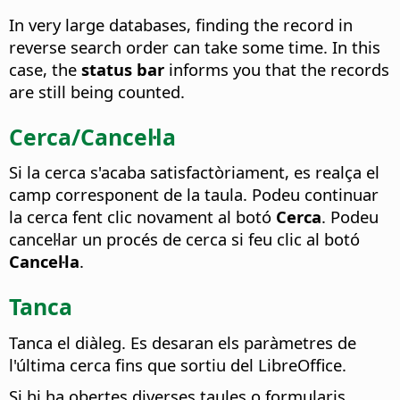
In very large databases, finding the record in
reverse search order can take some time. In this
case, the
status bar
informs you that the records
are still being counted.
Cerca/Cancel·la
Si la cerca s'acaba satisfactòriament, es realça el
camp corresponent de la taula. Podeu continuar
la cerca fent clic novament al botó
Cerca
. Podeu
cancel·lar un procés de cerca si feu clic al botó
Cancel·la
.
Tanca
Tanca el diàleg. Es desaran els paràmetres de
l'última cerca fins que sortiu del
LibreOffice
.
Si hi ha obertes diverses taules o formularis,