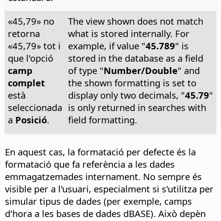
«45,79» no
The view shown does not match
retorna
what is stored internally. For
«45,79» tot i
example, if value "
45.789
" is
que l'opció
stored in the database as a field
camp
of type "
Number/Double
" and
complet
the shown formatting is set to
està
display only two decimals, "
45.79
"
seleccionada
is only returned in searches with
a
Posició
.
field formatting.
En aquest cas, la formatació per defecte és la
formatació que fa referència a les dades
emmagatzemades internament. No sempre és
visible per a l'usuari, especialment si s'utilitza per
simular tipus de dades (per exemple, camps
d'hora a les bases de dades dBASE). Això depèn