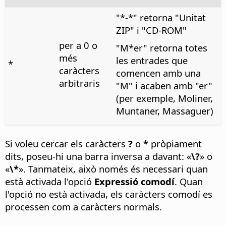
"*-*" retorna "Unitat
ZIP" i "CD-ROM"
per a 0 o
"M*er" retorna totes
més
les entrades que
*
caràcters
comencen amb una
arbitraris
"M" i acaben amb "er"
(per exemple, Moliner,
Muntaner, Massaguer)
Si voleu cercar els caràcters
?
o
*
pròpiament
dits, poseu-hi una barra inversa a davant: «
\?
» o
«
\*
». Tanmateix, això només és necessari quan
està activada l'opció
Expressió comodí
. Quan
l'opció no està activada, els caràcters comodí es
processen com a caràcters normals.