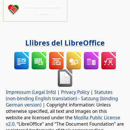
Ens cal la vostra
ajuda!
Llibres del LibreOffice
Impressum (Legal Info)
|
Privacy Policy
|
Statutes
(non-binding English translation)
-
Satzung (binding
German version)
| Copyright information: Unless
otherwise specified, all text and images on this
website are licensed under the
Mozilla Public License
v2.0
. “LibreOffice” and “The Document Foundation” are