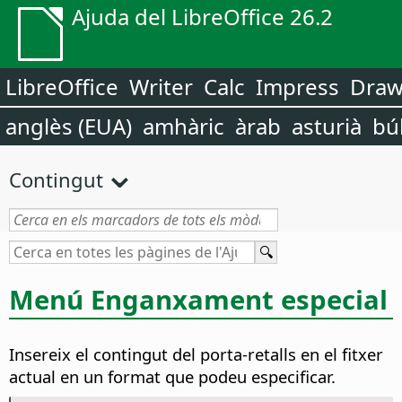
Ajuda del LibreOffice 26.2
LibreOffice
Writer
Calc
Impress
Dra
anglès (EUA)
amhàric
àrab
asturià
bú
Contingut
Menú Enganxament especial
Insereix el contingut del porta-retalls en el fitxer
actual en un format que podeu especificar.