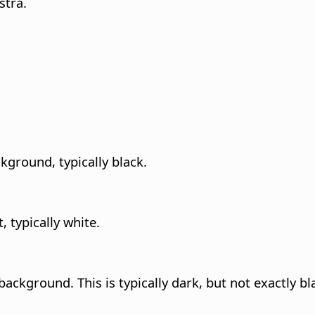
stra.
ckground, typically black.
t, typically white.
ackground. This is typically dark, but not exactly bl