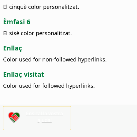
El cinquè color personalitzat.
Èmfasi 6
El sisè color personalitzat.
Enllaç
Color used for non-followed hyperlinks.
Enllaç visitat
Color used for followed hyperlinks.
Ens cal la vostra
ajuda!