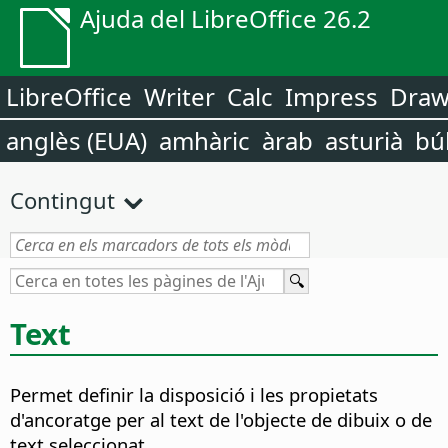
Ajuda del LibreOffice 26.2
LibreOffice
Writer
Calc
Impress
Dra
anglès (EUA)
amhàric
àrab
asturià
bú
Contingut
Text
Permet definir la disposició i les propietats
d'ancoratge per al text de l'objecte de dibuix o de
text seleccionat.