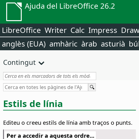
Ajuda del LibreOffice 26.2
LibreOffice
Writer
Calc
Impress
Dra
anglès (EUA)
amhàric
àrab
asturià
bú
Contingut
Estils de línia
Editeu o creeu estils de línia amb traços o punts.
Per a accedir a aquesta ordre...