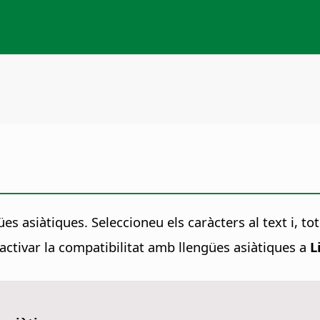
ües asiàtiques. Seleccioneu els caràcters al text i, to
ctivar la compatibilitat amb llengües asiàtiques a
L