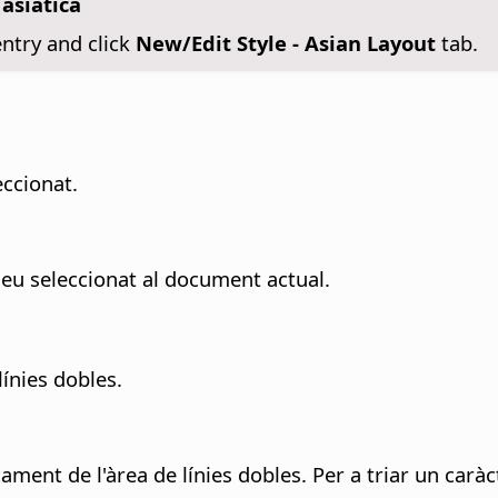
 asiàtica
ntry and click
New/Edit Style - Asian Layout
tab.
eccionat.
heu seleccionat al document actual.
línies dobles.
ament de l'àrea de línies dobles. Per a triar un carà