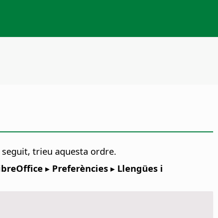
t seguit, trieu aquesta ordre.
ibreOffice ▸ Preferències
▸ Llengües i