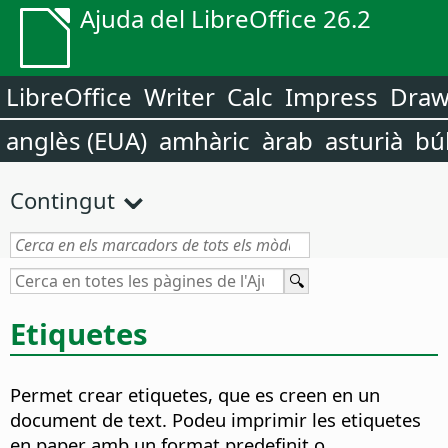
Ajuda del LibreOffice 26.2
LibreOffice
Writer
Calc
Impress
Dra
anglès (EUA)
amhàric
àrab
asturià
bú
Contingut
Etiquetes
Permet crear etiquetes, que es creen en un
document de text.
Podeu imprimir les etiquetes
en paper amb un format predefinit o