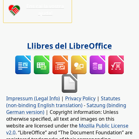
Ens cal la vostra
ajuda!
Llibres del LibreOffice
Impressum (Legal Info)
|
Privacy Policy
|
Statutes
(non-binding English translation)
-
Satzung (binding
German version)
| Copyright information: Unless
otherwise specified, all text and images on this
website are licensed under the
Mozilla Public License
v2.0
. “LibreOffice” and “The Document Foundation” are