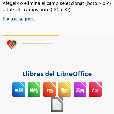
Afegeix o elimina el camp seleccionat (botó > o <)
o tots els camps botó (<< o >>).
Pàgina següent
Ens cal la vostra
ajuda!
Llibres del LibreOffice