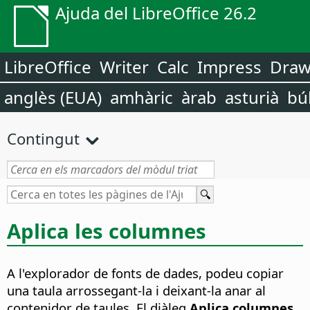
Ajuda del LibreOffice 26.2
LibreOffice
Writer
Calc
Impress
Dra
anglès (EUA)
amhàric
àrab
asturià
bú
Contingut
Aplica les columnes
A l'explorador de fonts de dades, podeu copiar
una taula arrossegant-la i deixant-la anar al
contenidor de taules. El diàleg
Aplica columnes