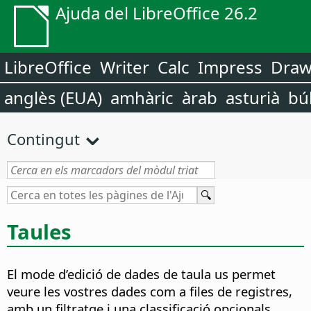
Ajuda del LibreOffice 26.2
LibreOffice
Writer
Calc
Impress
Dra
anglès (EUA)
amhàric
àrab
asturià
bú
Contingut
Taules
El mode d’edició de dades de taula us permet
veure les vostres dades com a files de registres,
amb un filtratge i una classificació opcionals