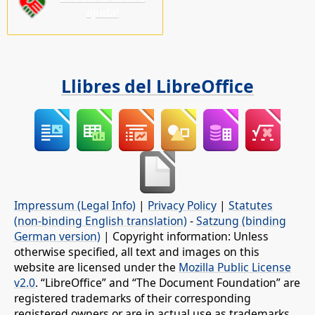
ajuda!
Llibres del LibreOffice
Impressum (Legal Info)
|
Privacy Policy
|
Statutes
(non-binding English translation)
-
Satzung (binding
German version)
| Copyright information: Unless
otherwise specified, all text and images on this
website are licensed under the
Mozilla Public License
v2.0
. “LibreOffice” and “The Document Foundation” are
registered trademarks of their corresponding
registered owners or are in actual use as trademarks