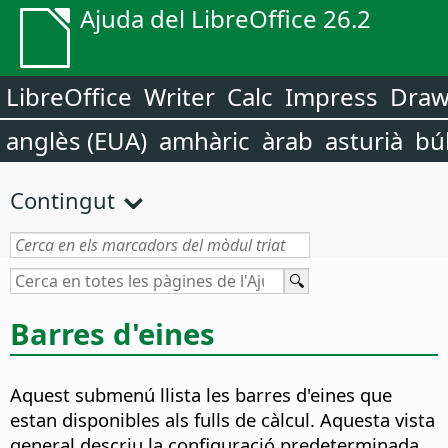
Ajuda del LibreOffice 26.2
LibreOffice
Writer
Calc
Impress
Dra
anglès (EUA)
amhàric
àrab
asturià
bú
Contingut
Barres d'eines
Aquest submenú llista les barres d'eines que
estan disponibles als fulls de càlcul. Aquesta vista
general descriu la configuració predeterminada