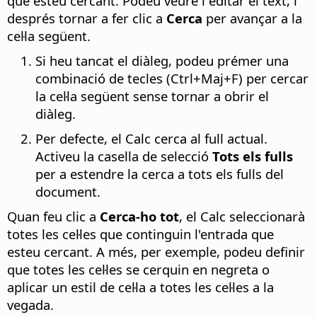
que esteu cercant. Podeu veure i editar el text, i
després tornar a fer clic a
Cerca
per avançar a la
cel·la següent.
Si heu tancat el diàleg, podeu prémer una
combinació de tecles (
Ctrl
+Maj+F) per cercar
la cel·la següent sense tornar a obrir el
diàleg.
Per defecte, el Calc cerca al full actual.
Activeu la casella de selecció
Tots els fulls
per a estendre la cerca a tots els fulls del
document.
Quan feu clic a
Cerca-ho tot
, el Calc seleccionarà
totes les cel·les que continguin l'entrada que
esteu cercant. A més, per exemple, podeu definir
que totes les cel·les se cerquin en negreta o
aplicar un estil de cel·la a totes les cel·les a la
vegada.