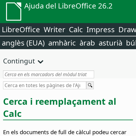
Ajuda del LibreOffice 26.2
LibreOffice
Writer
Calc
Impress
Dra
anglès (EUA)
amhàric
àrab
asturià
bú
Contingut
Cerca i reemplaçament al
Calc
En els documents de full de càlcul podeu cercar