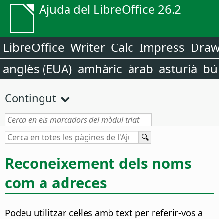
Ajuda del LibreOffice 26.2
LibreOffice
Writer
Calc
Impress
Dra
anglès (EUA)
amhàric
àrab
asturià
bú
Contingut
Reconeixement dels noms
com a adreces
Podeu utilitzar cel·les amb text per referir-vos a