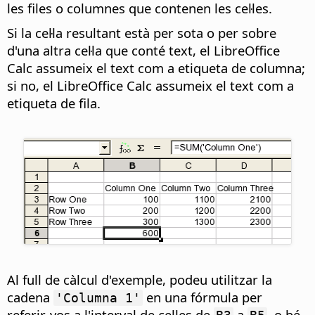
les files o columnes que contenen les cel·les.
Si la cel·la resultant està per sota o per sobre
d'una altra cel·la que conté text, el LibreOffice
Calc assumeix el text com a etiqueta de columna;
si no, el LibreOffice Calc assumeix el text com a
etiqueta de fila.
Al full de càlcul d'exemple, podeu utilitzar la
cadena
en una fórmula per
'Columna 1'
referir-vos a l'interval de cel·les de
a
, o bé