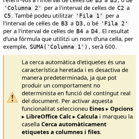
B3
B5
per a l'interval de cel·les de
a
'Columna 2'
C2
. També podeu utilitzar
per a
C5
'Fila 1'
l'interval de cel·les de
a
, o bé
B3
D3
'Fila 2'
per a l'interval de cel·les de
a
. El resultat
B4
D4
d'una fórmula que utilitzi un nom d'una cel·la, per
exemple,
, serà 600.
SUMA('Columna 1')
La cerca automàtica d'etiquetes és una
característica heretada i es desactiva de
manera predeterminada, ja que pot
produir un comportament no
determinista en funció del contingut real
del document. Per activar aquesta
funcionalitat seleccioneu
Eines ▸ Opcions
▸ LibreOffice Calc ▸ Calcula
i marqueu la
casella
Cerca automàticament
etiquetes a columnes i files
.