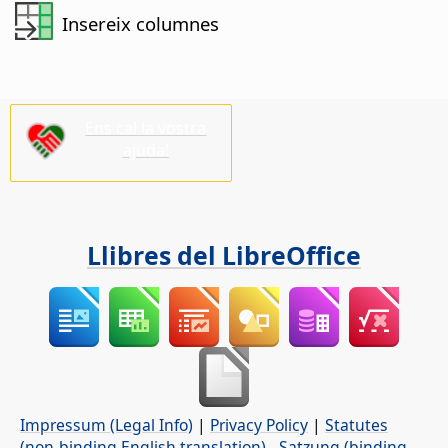
Insereix columnes
Ens cal la vostra
ajuda!
Llibres del LibreOffice
Impressum (Legal Info)
|
Privacy Policy
|
Statutes
(non-binding English translation)
-
Satzung (binding