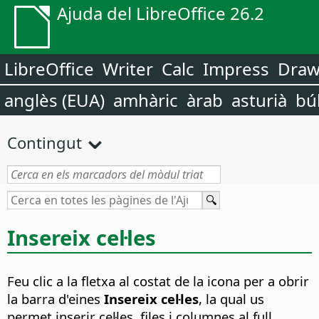
Ajuda del LibreOffice 26.2
LibreOffice
Writer
Calc
Impress
Dra
anglès (EUA)
amhàric
àrab
asturià
bú
Contingut
Insereix cel·les
Feu clic a la fletxa al costat de la icona per a obrir
la barra d'eines
Insereix cel·les
, la qual us
permet inserir cel·les, files i columnes al full