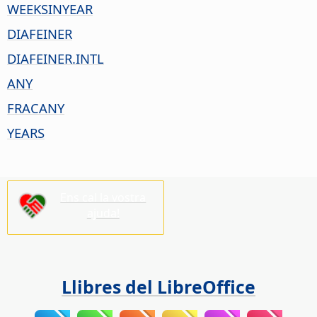
WEEKSINYEAR
DIAFEINER
DIAFEINER.INTL
ANY
FRACANY
YEARS
Ens cal la vostra
ajuda!
Llibres del LibreOffice