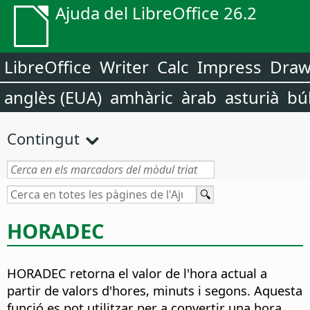
Ajuda del LibreOffice 26.2
LibreOffice
Writer
Calc
Impress
Dra
anglès (EUA)
amhàric
àrab
asturià
bú
Contingut
HORADEC
HORADEC retorna el valor de l'hora actual a
partir de valors d'hores, minuts i segons.
Aquesta
funció es pot utilitzar per a convertir una hora