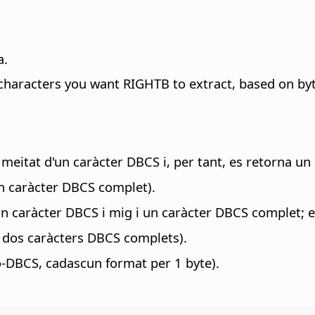
a.
characters you want RIGHTB to extract, based on bytes
meitat d'un caràcter DBCS i, per tant, es retorna un 
n caràcter DBCS complet).
n caràcter DBCS i mig i un caràcter DBCS complet; es
dos caràcters DBCS complets).
o-DBCS, cadascun format per 1 byte).