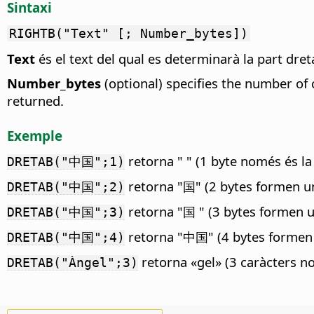
Sintaxi
RIGHTB("Text" [; Number_bytes])
Text
és el text del qual es determinarà la part dret
Number_bytes
(optional) specifies the number of 
returned.
Exemple
retorna " " (1 byte només és la 
DRETAB("中国";1)
retorna "国" (2 bytes formen u
DRETAB("中国";2)
retorna "国 " (3 bytes formen u
DRETAB("中国";3)
retorna "中国" (4 bytes formen 
DRETAB("中国";4)
retorna «gel» (3 caràcters n
DRETAB("Àngel";3)