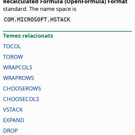
Recalculated Formula (OpenFormula) Format
standard. The name space is
COM.MICROSOFT.HSTACK
Temes relacionats
TOCOL
TOROW
WRAPCOLS
WRAPROWS
CHOOSEROWS
CHOOSECOLS
VSTACK
EXPAND
DROP