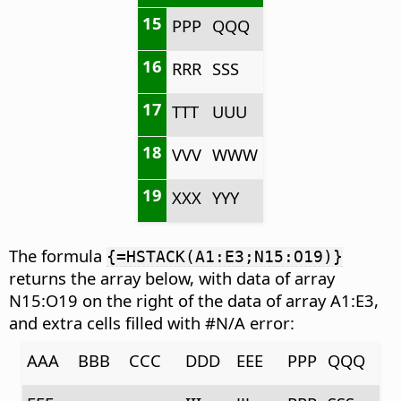
15
PPP
QQQ
16
RRR
SSS
17
TTT
UUU
18
VVV
WWW
19
XXX
YYY
The formula
{=HSTACK(A1:E3;N15:O19)}
returns the array below, with data of array
N15:O19 on the right of the data of array A1:E3,
and extra cells filled with #N/A error:
AAA
BBB
CCC
DDD
EEE
PPP
QQQ