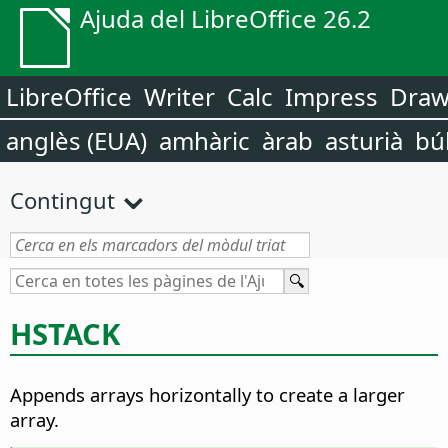
Ajuda del LibreOffice 26.2
LibreOffice
Writer
Calc
Impress
Dra
anglès (EUA)
amhàric
àrab
asturià
bú
Contingut
HSTACK
Appends arrays horizontally to create a larger
array.