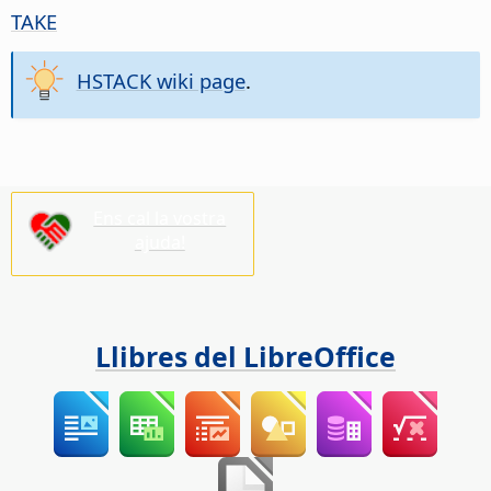
TAKE
HSTACK wiki page
.
Ens cal la vostra
ajuda!
Llibres del LibreOffice