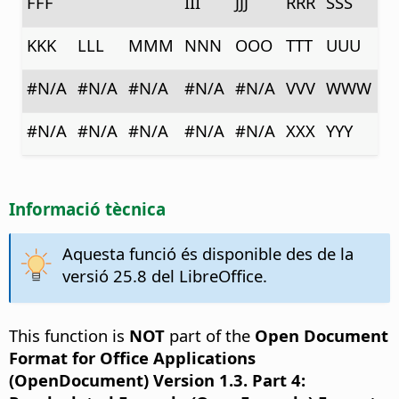
FFF
III
JJJ
RRR
SSS
KKK
LLL
MMM
NNN
OOO
TTT
UUU
#N/A
#N/A
#N/A
#N/A
#N/A
VVV
WWW
#N/A
#N/A
#N/A
#N/A
#N/A
XXX
YYY
Informació tècnica
Aquesta funció és disponible des de la
versió 25.8 del LibreOffice.
This function is
NOT
part of the
Open Document
Format for Office Applications
(OpenDocument) Version 1.3. Part 4: