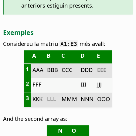
anteriors estiguin presents.
Exemples
Considereu la matriu
més avall:
A1:E3
A
B
C
D
E
1
AAA
BBB
CCC
DDD
EEE
2
FFF
III
JJJ
3
KKK
LLL
MMM
NNN
OOO
And the second array as:
N
O