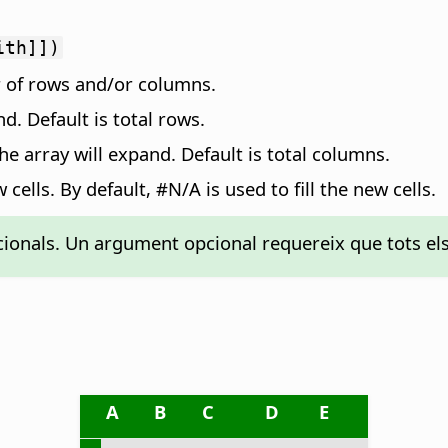
ith]])
r of rows and/or columns.
d. Default is total rows.
he array will expand. Default is total columns.
 cells. By default, #N/A is used to fill the new cells.
ionals. Un argument opcional requereix que tots els
A
B
C
D
E