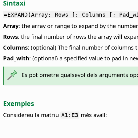
Sintaxi
=EXPAND(Array; Rows [; Columns [; Pad_w
Array
: the array or range to expand by the numbe
Rows
: the final number of rows the array will expan
Columns
: (optional) The final number of columns t
Pad_with
: (optional) a specified value to pad in new
Es pot ometre qualsevol dels arguments opc
Exemples
Considereu la matriu
més avall:
A1:E3