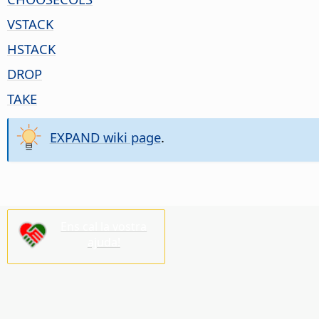
VSTACK
HSTACK
DROP
TAKE
EXPAND wiki page
.
Ens cal la vostra
ajuda!