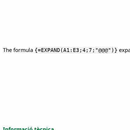
The formula
expa
{=EXPAND(A1:E3;4;7;"@@@")}
Informació tècnica