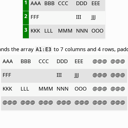
1
AAA
BBB
CCC
DDD
EEE
2
FFF
III
JJJ
3
KKK
LLL
MMM
NNN
OOO
nds the array
to 7 columns and 4 rows, padd
A1:E3
AAA
BBB
CCC
DDD
EEE
@@@
@@@
FFF
III
JJJ
@@@
@@@
KKK
LLL
MMM
NNN
OOO
@@@
@@@
@@@
@@@
@@@
@@@
@@@
@@@
@@@