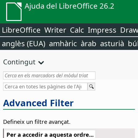
Ajuda del LibreOffice 26.2
LibreOffice
Writer
Calc
Impress
Dra
anglès (EUA)
amhàric
àrab
asturià
bú
Contingut
Advanced Filter
Defineix un filtre avançat.
Per a accedir a aquesta ordre...