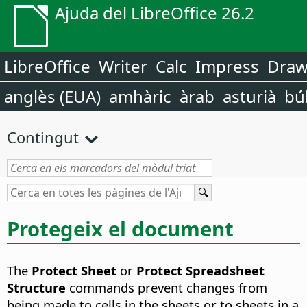
Ajuda del LibreOffice 26.2
LibreOffice
Writer
Calc
Impress
Dra
anglès (EUA)
amhàric
àrab
asturià
bú
Contingut
Protegeix el document
The
Protect Sheet
or
Protect Spreadsheet
Structure
commands prevent changes from
being made to cells in the sheets or to sheets in a