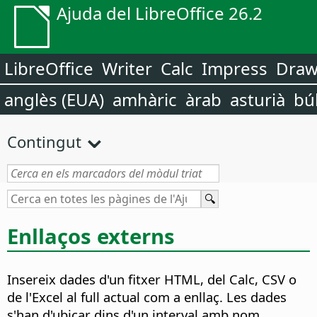
Ajuda del LibreOffice 26.2
LibreOffice
Writer
Calc
Impress
Dra
anglès (EUA)
amhàric
àrab
asturià
bú
Contingut
Enllaços externs
Insereix dades d'un fitxer HTML, del Calc, CSV o
de l'Excel al full actual com a enllaç. Les dades
s'han d'ubicar dins d'un interval amb nom.