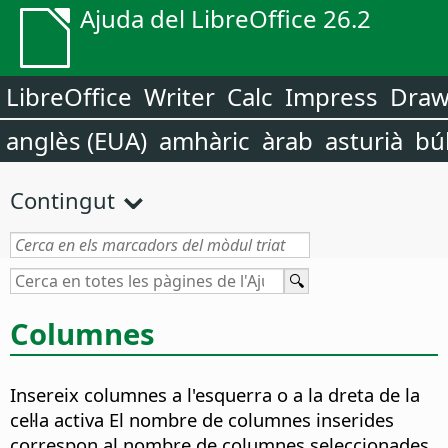
Ajuda del LibreOffice 26.2
LibreOffice
Writer
Calc
Impress
Dra
anglès (EUA)
amhàric
àrab
asturià
bú
Contingut
Columnes
Insereix columnes a l'esquerra o a la dreta de la
cel·la activa El nombre de columnes inserides
correspon al nombre de columnes seleccionades.