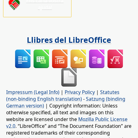
Ens cal la vostra
ajuda!
Llibres del LibreOffice
Impressum (Legal Info)
|
Privacy Policy
|
Statutes
(non-binding English translation)
-
Satzung (binding
German version)
| Copyright information: Unless
otherwise specified, all text and images on this
website are licensed under the
Mozilla Public License
v2.0
. “LibreOffice” and “The Document Foundation” are
registered trademarks of their corresponding