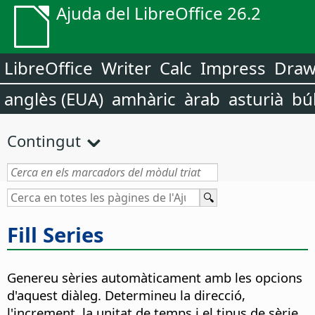
Ajuda del LibreOffice 26.2
LibreOffice
Writer
Calc
Impress
Dra
anglès (EUA)
amhàric
àrab
asturià
bú
Contingut
Fill Series
Genereu sèries automàticament amb les opcions
d'aquest diàleg. Determineu la direcció,
l'increment, la unitat de temps i el tipus de sèrie.