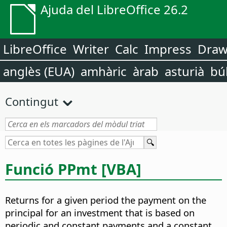
Ajuda del LibreOffice 26.2
LibreOffice
Writer
Calc
Impress
Dra
anglès (EUA)
amhàric
àrab
asturià
bú
Contingut
Funció PPmt [VBA]
Returns for a given period the payment on the
principal for an investment that is based on
periodic and constant payments and a constant