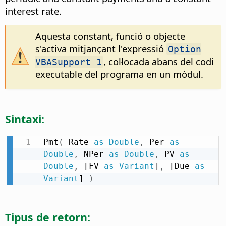
interest rate.
Aquesta constant, funció o objecte
s'activa mitjançant l'expressió
Option
, col·locada abans del codi
VBASupport 1
executable del programa en un mòdul.
Sintaxi:
Pmt
(
 Rate 
as
Double
,
 Per 
as
Double
,
 NPer 
as
Double
,
 PV 
as
Double
,
 [FV 
as
Variant
]
,
 [Due 
as
Variant
] 
)
Tipus de retorn: