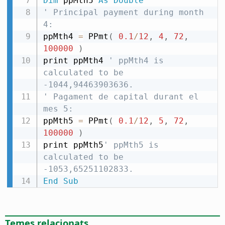
Dim
 ppMth5 
As
Double
' Principal payment during month 
4:
ppMth4 
=
 PPmt
(
0.1
/
12
,
4
,
72
,
100000
)
print ppMth4 
' ppMth4 is 
calculated to be 
-1044,94463903636.
' Pagament de capital durant el 
mes 5:
ppMth5 
=
 PPmt
(
0.1
/
12
,
5
,
72
,
100000
)
print ppMth5
' ppMth5 is 
calculated to be 
-1053,65251102833.
End
Sub
Temes relacionats