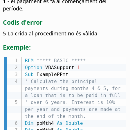
1 - el pagament es fa al començament del
període.
Codis d'error
5 La crida al procediment no és vàlida
Exemple:
REM
 ***** BASIC *****
Option
 VBASupport 
1
Sub
' Calculate the principal 
payments during months 4 & 5, for 
a loan that is to be paid in full
' over 6 years. Interest is 10% 
per year and payments are made at 
the end of the month.
Dim
 ppMth4 
As
Double