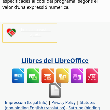
especificades al codi del programa, segons el
valor d'una expressió numèrica.
Ens cal la vostra
ajuda!
Llibres del LibreOffice
Impressum (Legal Info)
|
Privacy Policy
|
Statutes
(non-binding English translation)
-
Satzung (binding