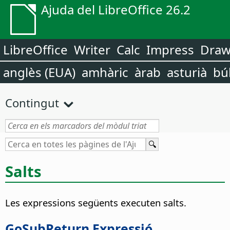
Ajuda del LibreOffice 26.2
LibreOffice
Writer
Calc
Impress
Dra
anglès (EUA)
amhàric
àrab
asturià
bú
Contingut
Salts
Les expressions següents executen salts.
GoSubReturn Expressió