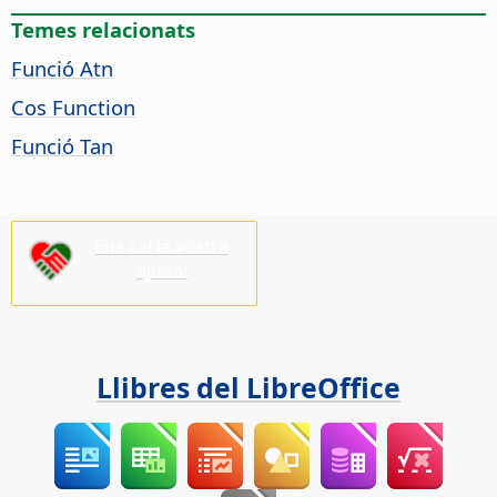
Temes relacionats
Funció Atn
Cos Function
Funció Tan
Ens cal la vostra
ajuda!
Llibres del LibreOffice