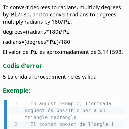
To convert degrees to radians, multiply degrees
by
/180, and to convert radians to degrees,
Pi
multiply radians by 180/
.
Pi
degrees=(radians*180)/
Pi
radians=(degrees*
)/180
Pi
El valor de
és aproximadament de 3,141593.
Pi
Codis d'error
5 La crida al procediment no és vàlida
Exemple:
' En aquest exemple, l'entrada 
següent és possible per a un 
triangle rectangle:
' El costat oposat de l'angle i 