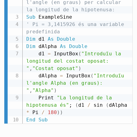
l'angle (en graus) per calcular 
la longitud de la hipotenusa:
Sub
' Pi = 3,1415926 és una variable 
predefinida
Dim
 d1 
As
Double
Dim
 dAlpha 
As
Double
    d1 
=
 InputBox
(
"Introduïu la 
longitud del costat oposat: 
"
,
"Costat oposat"
)
    dAlpha 
=
 InputBox
(
"Introduïu 
l'angle Alpha (en graus): 
"
,
"Alpha"
)
    Print 
"La longitud de la 
hipotenusa és"
; 
(
d1 
/
 sin 
(
dAlpha 
*
 Pi 
/
180
)
)
End
Sub