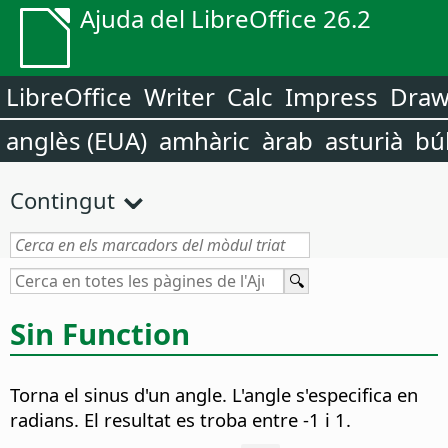
Ajuda del LibreOffice 26.2
LibreOffice
Writer
Calc
Impress
Dra
anglès (EUA)
amhàric
àrab
asturià
bú
Contingut
Sin Function
Torna el sinus d'un angle. L'angle s'especifica en
radians. El resultat es troba entre -1 i 1.