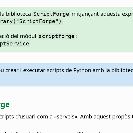
la biblioteca
mitjançant aquesta expr
ScriptForge
rary("ScriptForge")
tació del mòdul
:
scriptforge
ptService
 crear i executar scripts de Python amb la bibliote
rge
'scripts d'usuari com a «serveis». Amb aquest propòsi