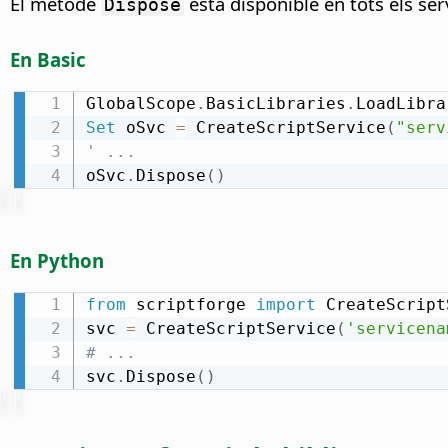
El mètode
està disponible en tots els serv
Dispose
En Basic
GlobalScope
.
BasicLibraries
.
LoadLibra
Set
 oSvc 
=
 CreateScriptService
(
"serv
' ...
oSvc
.
Dispose
(
)
En Python
from
 scriptforge 
import
 CreateScript
svc 
=
 CreateScriptService
(
'servicena
# ...
svc
.
Dispose
(
)