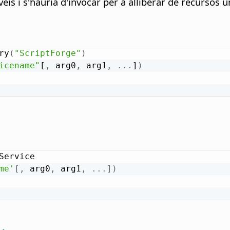
eis i s'hauria d'invocar per a alliberar de recursos un
ry
(
"ScriptForge"
)
icename"
[
,
 arg0
,
 arg1
,
.
.
.
]
)
Service

me'
[
,
 arg0
,
 arg1
,
.
.
.
]
)