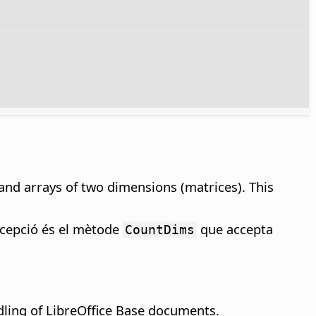
and arrays of two dimensions (matrices). This
xcepció és el mètode
que accepta
CountDims
ling of LibreOffice Base documents.