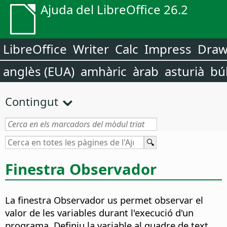
Ajuda del LibreOffice 26.2
LibreOffice
Writer
Calc
Impress
Dra
anglès (EUA)
amhàric
àrab
asturià
bú
Contingut
Finestra Observador
La finestra Observador us permet observar el
valor de les variables durant l'execució d'un
programa. Definiu la variable al quadre de text