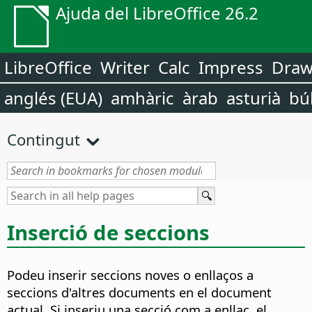
Ajuda del LibreOffice 26.2
LibreOffice
Writer
Calc
Impress
Dra
anglés (EUA)
amhàric
àrab
asturià
bú
Contingut
Inserció de seccions
Podeu inserir seccions noves o enllaços a
seccions d'altres documents en el document
actual. Si inseriu una secció com a enllaç, el