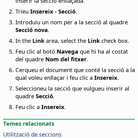
inserir la secció enllaçada.
Trieu
Insereix - Secció
.
Introduïu un nom per a la secció al quadre
Secció nova
.
In the
Link
area, select the
Link
check box.
Feu clic al botó
Navega
que hi ha al costat
del quadre
Nom del fitxer
.
Cerqueu el document que conté la secció a la
qual voleu enllaçar i feu clic a
Insereix
.
Seleccioneu la secció que vulgueu inserir al
quadre
Secció
.
Feu clic a
Insereix
.
Temes relacionats
Utilització de seccions