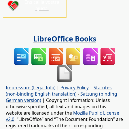
Ens cal la vostra
ajuda!
LibreOffice Books
Impressum (Legal Info)
|
Privacy Policy
|
Statutes
(non-binding English translation)
-
Satzung (binding
German version)
| Copyright information: Unless
otherwise specified, all text and images on this
website are licensed under the
Mozilla Public License
v2.0
. “LibreOffice” and “The Document Foundation” are
registered trademarks of their corresponding