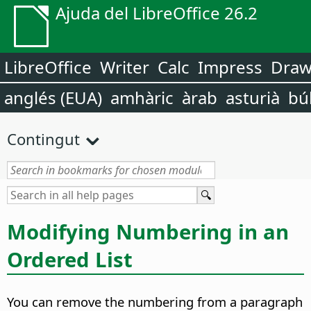
Ajuda del LibreOffice 26.2
LibreOffice
Writer
Calc
Impress
Dra
anglés (EUA)
amhàric
àrab
asturià
bú
Contingut
Modifying Numbering in an
Ordered List
You can remove the numbering from a paragraph