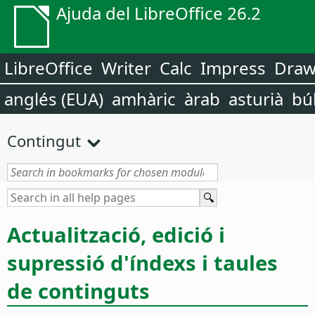
Ajuda del LibreOffice 26.2
LibreOffice
Writer
Calc
Impress
Dra
anglés (EUA)
amhàric
àrab
asturià
bú
Contingut
Actualització, edició i
supressió d'índexs i taules
de continguts