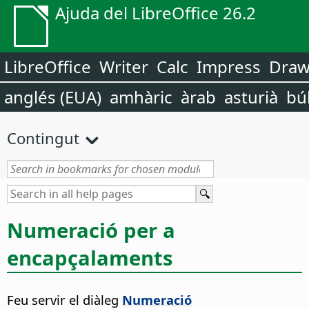
Ajuda del LibreOffice 26.2
LibreOffice
Writer
Calc
Impress
Dra
anglés (EUA)
amhàric
àrab
asturià
bú
Contingut
Numeració per a
encapçalaments
Feu servir el diàleg
Numeració