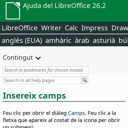
Ajuda del LibreOffice 26.2
LibreOffice
Writer
Calc
Impress
Dra
anglés (EUA)
amhàric
àrab
asturià
bú
Contingut
Insereix camps
Feu clic per obrir el diàleg
Camps
. Feu clic a la
fletxa que apareix al costat de la icona per obrir
un submenú.