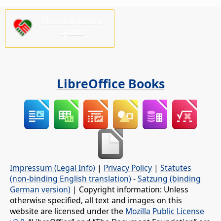
Ens cal la vostra
ajuda!
LibreOffice Books
Impressum (Legal Info)
|
Privacy Policy
|
Statutes
(non-binding English translation)
-
Satzung (binding
German version)
| Copyright information: Unless
otherwise specified, all text and images on this
website are licensed under the
Mozilla Public License