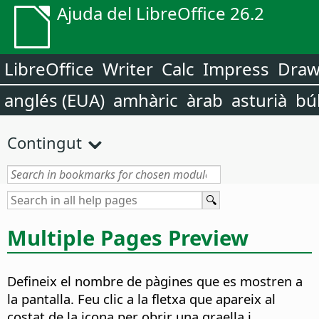
Ajuda del LibreOffice 26.2
LibreOffice
Writer
Calc
Impress
Dra
anglés (EUA)
amhàric
àrab
asturià
bú
Contingut
Multiple Pages Preview
Defineix el nombre de pàgines que es mostren a
la pantalla. Feu clic a la fletxa que apareix al
costat de la icona per obrir una graella i