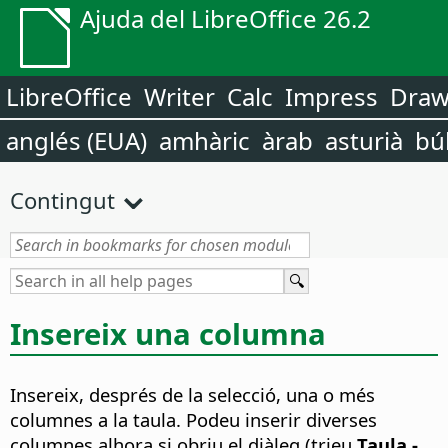
Ajuda del LibreOffice 26.2
LibreOffice
Writer
Calc
Impress
Dra
anglés (EUA)
amhàric
àrab
asturià
bú
Contingut
Insereix una columna
Insereix, després de la selecció, una o més
columnes a la taula. Podeu inserir diverses
columnes alhora si obriu el diàleg (trieu
Taula -