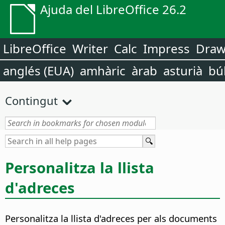
Ajuda del LibreOffice 26.2
LibreOffice
Writer
Calc
Impress
Dra
anglés (EUA)
amhàric
àrab
asturià
bú
Contingut
Personalitza la llista
d'adreces
Personalitza la llista d'adreces per als documents